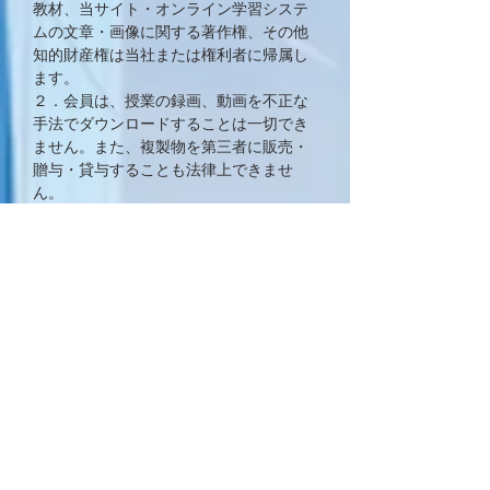
教材、当サイト・オンライン学習システ
ムの文章・画像に関する著作権、その他
知的財産権は当社または権利者に帰属し
ます。
２．会員は、授業の録画、動画を不正な
手法でダウンロードすることは一切でき
ません。また、複製物を第三者に販売・
贈与・貸与することも法律上できませ
ん。
３．上記に違反した場合は、直ちに差し
止めを求め、所定の管轄の裁判所におい
て法的措置をとります。
第９条（会員資格の停止及び資格の抹
消）
１．会員が、次の項目のいずれかに該当
した場合、当社は会員への通知・催告な
しに、クロノスのサービスの利用停止ま
たは会員資格の抹消を行うことができる
ものとします。
・第６条「会員の禁止行為」に該当した