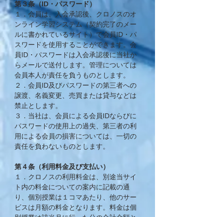
第３条（ID・パスワード）
​１．会員は、入会承認後、クロノスの
オ
ンライン学習システム（契約完了のメー
ルに書かれているサイト）で
会員ID・パ
スワードを使用することができます。会
員ID・パスワードは入会承認後に当社か
らメールで送付します。管理については
会員本人が責任を負うものとします。
２．会員ID及びパスワードの第三者への
譲渡、名義変更、売買または貸与などは
禁止とします。
３．当社は、会員による会員IDならびに
パスワードの使用上の過失、第三者の利
用による会員の損害については、一切の
責任を負わないものとします。
第４条（利用料金及び支払い）
１．クロノスの利用料金は、別途当サイ
ト内の料金についての案内に記載の通
り、個別授業は​１コマあたり、他のサー
ビスは月額の料金となります。料金は個