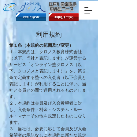
​江戸川学園取手
中高生コース
​利用規約
第１条（本規約の範囲及び変更）
​１．本規約は、クロノス教育株式会社
（以下、当社と表記します）が運営する
サービス「オンライン塾クロノス（以
下、クロノスと表記します）」を、第２
条で定義する塾への入会者（以下会員と
表記します）が利用することに伴い、当
社と会員との間で適用されるものとしま
す。
２．本規約は会員及び入会希望者に対
し、入会条件・料金・システム・ルー
ル・マナーその他を規定したものになり
ます。
３．当社は、必要に応じて会員及び入会
希望者の承諾なしに本規約に新たな規定