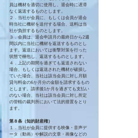
員は機材を適切に使用し、退会時に遅滞
なく返送するものとします。
２．当社が会員に、もしくは会員が退会
時当社に機材を送付する場合、送料は当
社が負担するものとします。
３．会員は、退会申請月の最終日から2週
間以内に当社に機材を返送するものとし
ます。返送においては衝撃対策を行った
状態で梱包し、返送するものとします。
４．上記の期間を過ぎても返送されない
場合、もしくは返送された機材が破損し
ていた場合、当社は該当会員に対し月額
貸与料金の6か月分の金額を請求するもの
とします。請求後1か月を過ぎても支払い
のない場合、当社は該当会員に対し所定
の管轄の裁判所において法的措置をとり
ます。
第８条（知的財産権）
１．当社が会員に提供する映像・音声デ
ータ（動画）や解説の文章・画像などの