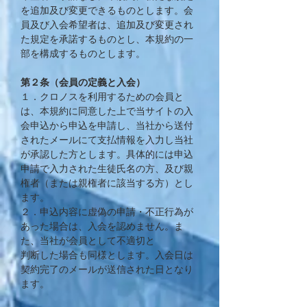
を追加及び変更できるものとします。会
員及び入会希望者は、追加及び変更され
た規定を承諾するものとし、本規約の一
部を構成するものとします。
第２条（会員の定義と入会）
​１．クロノスを利用するための会員と
は、本規約に同意した上で当サイトの入
会申込から申込を申請し、当社から送付
されたメールにて支払情報を入力し当社
が承認した方とします。具体的には申込
申請で入力された生徒氏名の方、及び親
権者（または親権者に該当する方）とし
ます。
２．申込内容に虚偽の申請・不正行為が
あった場合は、入会を認めません。ま
た、当社が会員として不適切と
判断した場合も同様とします。入会日は
契約完了のメールが送信された日となり
ます。