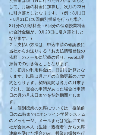
別授業は該当月に行った分の合計金額と
して、月額の料金に加算し、次月の23日
に引き落としとなります。（例：8月1日
～8月31日に6回個別授業を行った場合、
8月分の月額料金＋6回分の個別授業料金
の合計金額
が、9月23日に引き落としと
なります。）
２．支払い方法は、申込申請の確認後に
当社からお送りする「お支払情報登録の
依頼」のメールに記載の通り、web口座
振替での引き落としとなります。
​３．初月の利用料金は、日割り計算とな
ります。以降は月ごとの自動更新のご契
約となります。契約期間は各月の月末ま
でとし、退会の申請があった場合は申請
日の月の月末日までを契約期間としま
す。
​４．個別授業の欠席については、授業前
日の21時までにオンライン学習システム
のメッセージ、メールまたは電話にて当
社が会員本人（生徒・親権者）から欠席
連絡を受けた場合のみ、授業の振替を行