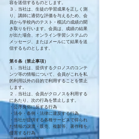
容を送信するものとします。
３．当社は、生徒の学習成果を正しく測
り、講師に適切な評価を与えるため、会
員から学校内のテスト・模試の成績の聞
き取りを行います。会員は、成績の結果
が出た場合、オンライン学習システムの
メッセージ、またはメールにて結果を送
信するものとします。
第６条（禁止事項）
１．当社は、提供するクロノスのコンテ
ンツ等の情報について、会員がこれを私
的利用以外の目的で利用することを禁止
します。
２．当社は、会員がクロノスを利用する
にあたり、次の行為を禁止します。
・公序良俗に反する行為
・法令・条例・法律に違反する行為
・当社が提供する各種サービスで得られ
た情報の譲渡・販売、複製等、著作権を
侵害する行為