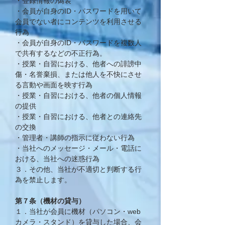
・登録情報の偽装
・会員が自身のID・パスワードを用いて
会員でない者にコンテンツを利用させる
行為
・会員が自身のID・パスワードを複数人
で共有するなどの不正行為。
・授業・自習における、他者への誹謗中
傷・名誉棄損、または他人を不快にさせ
る言動や画面を映す行為
・授業・自習における、他者の個人情報
の提供
​・授業・自習における、他者との連絡先
の交換
・管理者・講師の指示に従わない行為
・当社へのメッセージ・メール・電話に
おける、当社への迷惑行為
３．その他、当社が不適切と判断する行
為を禁止します。
第７条（機材の貸与）
１．当社が会員に機材（パソコン・web
カメラ・スタンド）を貸与した場合、会