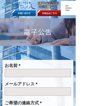
​江戸川学園取手
中高生コース
電子公告
​電子公告
お名前
メールアドレス
ご希望の連絡方式
*