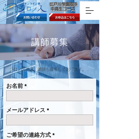
​江戸川学園取手
中高生コース
講師募集
​クロノスでは、講師も募集しております。
お名前
メールアドレス
ご希望の連絡方式
*